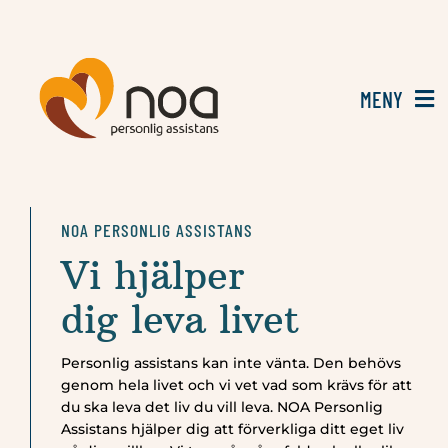
Fortsätt
till
innehållet
MENY
Välj Noa
NOA PERSONLIG ASSISTANS
Kundberättelser
Vi hjälper
Om oss
dig leva livet
Personlig assistans kan inte vänta. Den behövs
Lediga tjänster
genom hela livet och vi vet vad som krävs för att
du ska leva det liv du vill leva. NOA Personlig
Assistans hjälper dig att förverkliga ditt eget liv
Kontakt