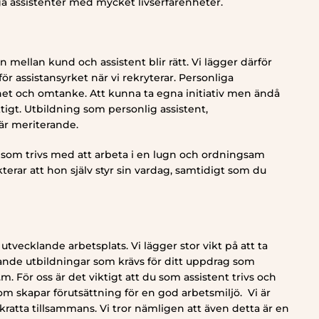
iga assistenter med mycket livserfarenheter.
 mellan kund och assistent blir rätt. Vi lägger därför
för assistansyrket när vi rekryterar. Personliga
het och omtanke. Att kunna ta egna initiativ men ändå
tigt. Utbildning som personlig assistent,
är meriterande.
on som trivs med att arbeta i en lugn och ordningsam
terar att hon själv styr sin vardag, samtidigt som du
utvecklande arbetsplats. Vi lägger stor vikt på att ta
ande utbildningar som krävs för ditt uppdrag som
 För oss är det viktigt att du som assistent trivs och
som skapar förutsättning för en god arbetsmiljö. Vi är
skratta tillsammans. Vi tror nämligen att även detta är en