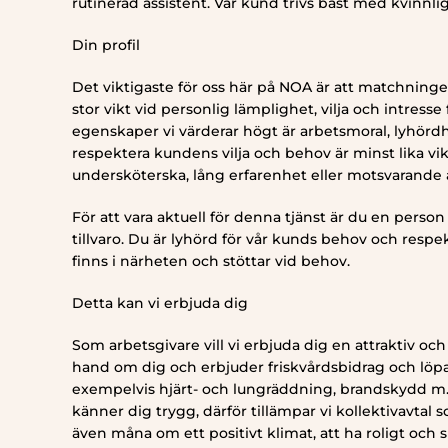
rutinerad assistent. Vår kund trivs bäst med kvinnl
Din profil
Det viktigaste för oss här på NOA är att matchningen
stor vikt vid personlig lämplighet, vilja och intresse 
egenskaper vi värderar högt är arbetsmoral, lyhörd
respektera kundens vilja och behov är minst lika vik
undersköterska, lång erfarenhet eller motsvarande 
För att vara aktuell för denna tjänst är du en pers
tillvaro. Du är lyhörd för vår kunds behov och respek
finns i närheten och stöttar vid behov.
Detta kan vi erbjuda dig
Som arbetsgivare vill vi erbjuda dig en attraktiv och 
hand om dig och erbjuder friskvårdsbidrag och löp
exempelvis hjärt- och lungräddning, brandskydd m.m.
känner dig trygg, därför tillämpar vi kollektivavtal 
även måna om ett positivt klimat, att ha roligt och 